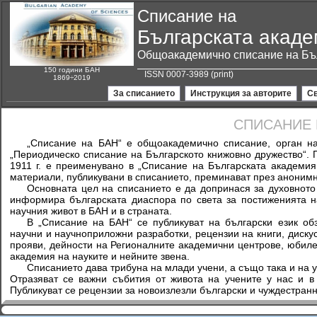
Списание
на
Българската акаде
Общоакадемично списание на Бъл
150 години БАН
ISSN 0007-3989 (print)
1869÷2019
За списанието
Инструкция за авторите
Св
СПИСАНИЕ 
„Списание на БАН“ е общоакадемично списание, орган на
„Периодическо списание на Българското книжовно дружество“. П
1911 г. е преименувано в „Списание на Българската академия
материали, публикувани в списанието, преминават през аноним
Основната цел на списанието е да допринася за духовното
информира българската диаспора по света за постиженията на
научния живот в БАН и в страната.
В „Списание на БАН“ се публикуват на български език об
научни и научноприложни разработки, рецензии на книги, диск
прояви, дейности на Регионалните академични центрове, юбиле
академия на науките и нейните звена.
Списанието дава трибуна на млади учени, а също така и на у
Отразяват се важни събития от живота на учените у нас и в
Публикуват се рецензии за новоизлезли български и чуждестранн